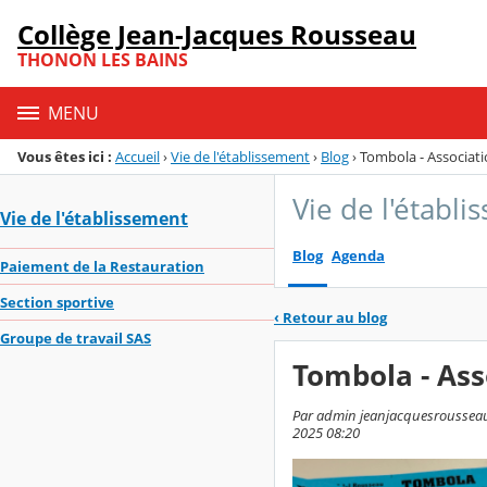
Panneau de gestion des cookies
Collège Jean-Jacques Rousseau
Menu de la rubrique
Contenu
THONON LES BAINS
MENU
Vous êtes ici :
Accueil
›
Vie de l'établissement
›
Blog
›
Tombola - Associati
Vie de l'établ
Vie de l'établissement
Blog
Agenda
Paiement de la Restauration
Section sportive
‹
Retour au blog
Groupe de travail SAS
Tombola - Ass
Par admin jeanjacquesrousseau-
2025 08:20