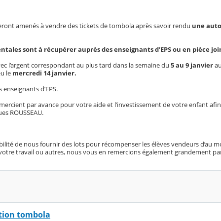
nt amenés à vendre des tickets de tombola après savoir rendu
une auto
entales sont à récupérer auprès des enseignants d’EPS ou en pièce joi
vec l’argent correspondant au plus tard dans la semaine du
5 au 9 janvier
au
eu le
mercredi 14 janvier.
s enseignants d’EPS.
ercient par avance pour votre aide et l’investissement de votre enfant afin 
cques ROUSSEAU.
sibilité de nous fournir des lots pour récompenser les élèves vendeurs d’au mo
e votre travail ou autres, nous vous en remercions également grandement pa
tion tombola