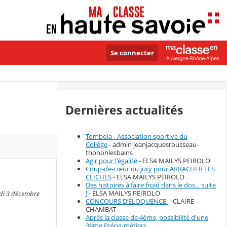
Se connecter
Dernières actualités
Tombola - Association sportive du
Collège
- admin jeanjacquesrousseau-
thononlesbains
Agir pour l'égalité
- ELSA MAILYS PEIROLO
Coup-de-cœur du jury pour ARRACHER LES
CLICHES
- ELSA MAILYS PEIROLO
Des histoires à faire froid dans le dos... suite
!
- ELSA MAILYS PEIROLO
edi 3 décembre
CONCOURS D’ÉLOQUENCE
- CLAIRE
CHAMBAT
Après la classe de 4ème, possibilité d'une
3ème Prépa-métiers