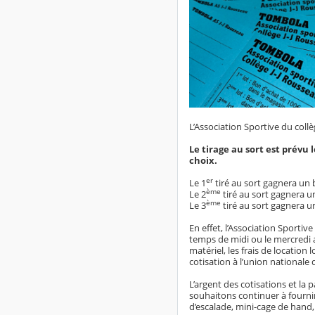
L’Association Sportive du col
Le tirage au sort est prévu
choix.
er
Le 1
tiré au sort gagnera un 
ème
Le 2
tiré au sort gagnera u
ème
Le 3
tiré au sort gagnera u
En effet, l’Association Sportiv
temps de midi ou le mercredi a
matériel, les frais de location l
cotisation à l’union nationale 
L’argent des cotisations et la
souhaitons continuer à fournir
d’escalade, mini-cage de hand,