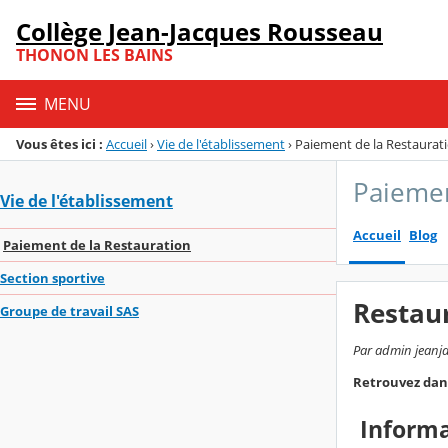
Panneau de gestion des cookies
Collège Jean-Jacques Rousseau
Menu de la rubrique
Contenu
THONON LES BAINS
MENU
Vous êtes ici :
Accueil
›
Vie de l'établissement
›
Paiement de la Restaurat
Paiemen
Vie de l'établissement
Accueil
Blog
Paiement de la Restauration
Section sportive
Restau
Groupe de travail SAS
Par admin jeanja
Retrouvez dans
Informa