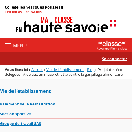
Panneau de gestion des cookies
Collège Jean-Jacques Rousseau
Menu de la rubrique
Contenu
THONON LES BAINS
MENU
Se connecter
Vous êtes ici :
Accueil
›
Vie de l'établissement
›
Blog
›
Projet des éco-
délégués : Aide aux animaux et lutte contre le gaspillage alimentaire
Vie de l'établissement
Paiement de la Restauration
Section sportive
Groupe de travail SAS