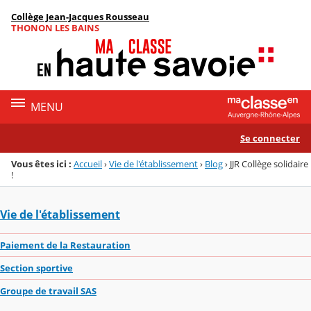
Panneau de gestion des cookies
Collège Jean-Jacques Rousseau
Menu de la rubrique
Contenu
THONON LES BAINS
MENU
Se connecter
Vous êtes ici :
Accueil
›
Vie de l'établissement
›
Blog
›
JJR Collège solidaire
!
Vie de l'établissement
Paiement de la Restauration
Section sportive
Groupe de travail SAS