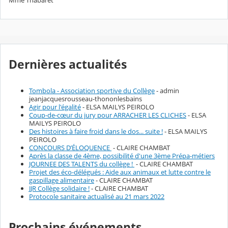
Mme Thabaret
Dernières actualités
Tombola - Association sportive du Collège
- admin
jeanjacquesrousseau-thononlesbains
Agir pour l'égalité
- ELSA MAILYS PEIROLO
Coup-de-cœur du jury pour ARRACHER LES CLICHES
- ELSA
MAILYS PEIROLO
Des histoires à faire froid dans le dos... suite !
- ELSA MAILYS
PEIROLO
CONCOURS D’ÉLOQUENCE
- CLAIRE CHAMBAT
Après la classe de 4ème, possibilité d'une 3ème Prépa-métiers
JOURNEE DES TALENTS du collège !
- CLAIRE CHAMBAT
Projet des éco-délégués : Aide aux animaux et lutte contre le
gaspillage alimentaire
- CLAIRE CHAMBAT
JJR Collège solidaire !
- CLAIRE CHAMBAT
Protocole sanitaire actualisé au 21 mars 2022
Prochains événements