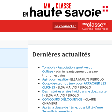
Se connecter
Dernières actualités
Tombola - Association sportive du
Collège
- admin jeanjacquesrousseau-
thononlesbains
Agir pour l'égalité
- ELSA MAILYS PEIROLO
Coup-de-cœur du jury pour ARRACHER LES
CLICHES
- ELSA MAILYS PEIROLO
Des histoires à faire froid dans le dos... suite
!
- ELSA MAILYS PEIROLO
CONCOURS D’ÉLOQUENCE
- CLAIRE
CHAMBAT
Après la classe de 4ème, possibilité d'une
3ème Prépa-métiers