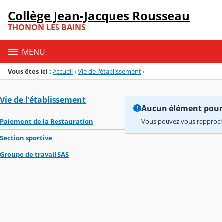
Panneau de gestion des cookies
Collège Jean-Jacques Rousseau
Menu de la rubrique
Contenu
THONON LES BAINS
MENU
Vous êtes ici :
Accueil
›
Vie de l'établissement
›
Vie de l'établissement
Aucun élément pour l
Paiement de la Restauration
Vous pouvez vous rapproche
Section sportive
Groupe de travail SAS