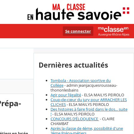
Se connecter
Dernières actualités
Tombola - Association sportive du
Collège
- admin jeanjacquesrousseau-
thononlesbains
Agir pour l'égalité
- ELSA MAILYS PEIROLO
Coup-de-cœur du jury pour ARRACHER LES
Prépa-
CLICHES
- ELSA MAILYS PEIROLO
Des histoires à faire froid dans le dos... suite
!
- ELSA MAILYS PEIROLO
CONCOURS D’ÉLOQUENCE
- CLAIRE
CHAMBAT
Après la classe de 4ème, possibilité d'une
3ème Prépa-métiers
étiers en lycée