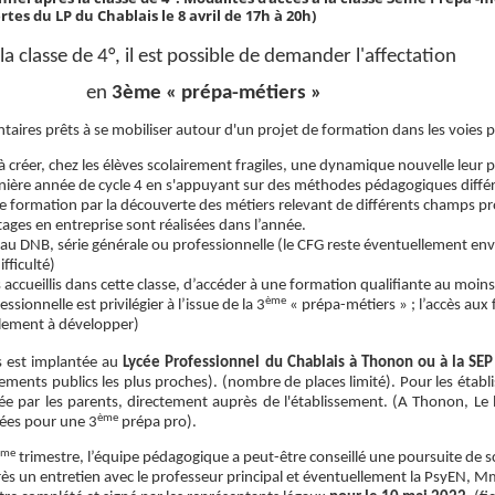
rtes du LP du Chablais le 8 avril de 17h à 20h)
la classe de 4°, il est possible de demander l'affectation
en
3ème « prépa-métiers »
ntaires prêts à se mobiliser autour d'un projet de formation dans les voies 
à créer, chez les élèves scolairement fragiles, une dynamique nouvelle leur
rnière année de cycle 4 en s'appuyant sur des méthodes pédagogiques différ
e formation par la découverte des métiers relevant de différents champs pr
ages en entreprise sont réalisées dans l’année.
r au DNB, série générale ou professionnelle (le CFG reste éventuellement en
ifficulté)
 accueillis dans cette classe, d’accéder à une formation qualifiante au moin
ème
ssionnelle est privilégier à l’issue de la 3
« prépa-métiers » ; l’accès aux
alement à développer)
rs est implantée au
Lycée Professionnel du Chablais à Thonon ou à la SE
sements publics les plus proches). (nombre de places limité). Pour les étab
ée par les parents, directement auprès de l'établissement. (A Thonon, Le 
ème
llées pour une 3
prépa pro).
ème
trimestre, l’équipe pédagogique a peut-être conseillé une poursuite de sc
ès un entretien avec le professeur principal et éventuellement la PsyEN, 