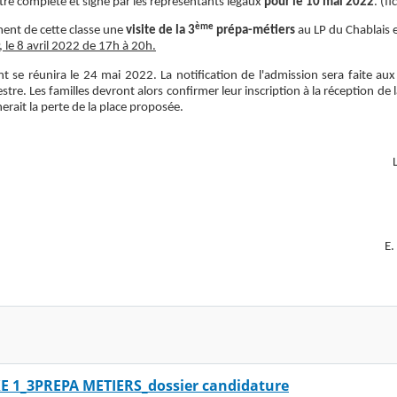
tre complété et signé par les représentants légaux
pour le 10 mai 2022
. (fi
ème
ment de cette classe une
visite de la 3
prépa-métiers
au LP du Chablais 
 le 8 avril 2022 de 17h à 20h.
se réunira le 24 mai 2022. La notification de l'admission sera faite aux 
stre. Les familles devront alors confirmer leur inscription à la réception de la
erait la perte de la place proposée.
L
E.
 1_3PREPA METIERS_dossier candidature