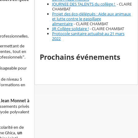
JOURNEE DES TALENTS du collège !
- CLAIRE
CHAMBAT
Projet des éco-délégués : Aide aux animaux
et lutte contre le gaspillage
alimentaire
- CLAIRE CHAMBAT
JJR Collège solidaire !
- CLAIRE CHAMBAT
Protocole sanitaire actualisé au 21 mars
professionnelles.
2022
 permettant de
entes, tout en
Prochains événements
ofessionnels".
visageable pour
s de niveau 5
 formations en
P Jean Monnet à
lissements privés
lycée polyvalent
olarité en de
Mme Ghica,
un