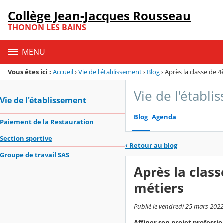
Panneau de gestion des cookies
Collège Jean-Jacques Rousseau
Menu de la rubrique
Contenu
THONON LES BAINS
MENU
Vous êtes ici :
Accueil
›
Vie de l'établissement
›
Blog
›
Après la classe de 
Vie de l'établ
Vie de l'établissement
Blog
Agenda
Paiement de la Restauration
Section sportive
‹
Retour au blog
Groupe de travail SAS
Après la clas
métiers
Publié le vendredi 25 mars 2022
Affiner son projet professio