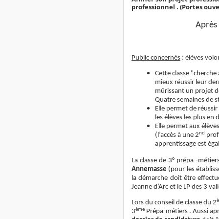
professionnel . (Portes ouve
Après 
Public concernés
: élèves volo
Cette classe "cherche 
mieux réussir leur de
mûrissant un projet d
Quatre semaines de st
Elle permet de réussi
les élèves les plus en d
Elle permet aux élèves
nd
(l’accès à une 2
profe
apprentissage est ég
La classe de 3° prépa -métie
Annemasse
(pour les établis
la démarche doit être effectu
Jeanne d’Arc et le LP des 3 va
Lors du conseil de classe du 2
ème
3
Prépa-métiers . Aussi apr