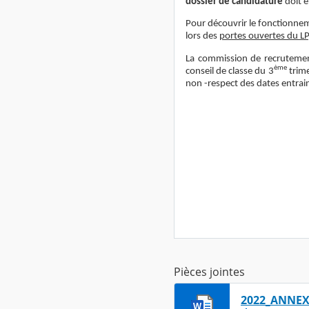
dossier de candidature
doit ê
Pour découvrir le fonctionne
lors des
portes ouvertes du LP,
La commission de recrutement 
ème
conseil de classe du 3
trime
non -respect des dates entrain
Pièces jointes
2022_ANNEXE