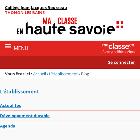
Panneau de gestion des cookies
Collège Jean-Jacques Rousseau
Menu de la rubrique
Contenu
THONON LES BAINS
MENU
Se connecter
Vous êtes ici :
Accueil
›
L'établissement
›
Blog
L'établissement
Actualités
Développement durable
Agenda