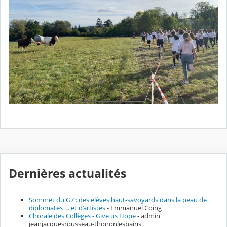
Dernières actualités
Sommet du G7 : des élèves haut-savoyards dans la peau de
diplomates … et d’artistes
- Emmanuel Coing
Chorale des Collèges - Give us Hope
- admin
jeanjacquesrousseau-thononlesbains