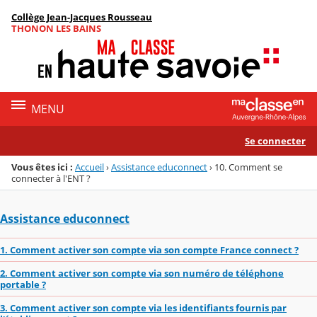
Panneau de gestion des cookies
Collège Jean-Jacques Rousseau
Menu de la rubrique
Contenu
THONON LES BAINS
MENU
Se connecter
Vous êtes ici :
Accueil
›
Assistance educonnect
›
10. Comment se
connecter à l'ENT ?
Assistance educonnect
1. Comment activer son compte via son compte France connect ?
2. Comment activer son compte via son numéro de téléphone
portable ?
3. Comment activer son compte via les identifiants fournis par