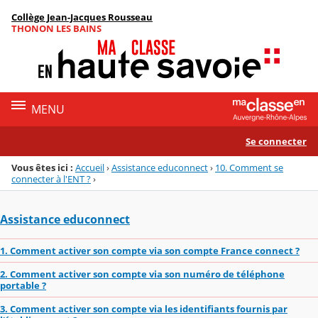
Panneau de gestion des cookies
Collège Jean-Jacques Rousseau
Menu de la rubrique
Contenu
THONON LES BAINS
MENU
Se connecter
Vous êtes ici :
Accueil
›
Assistance educonnect
›
10. Comment se
connecter à l'ENT ?
›
Assistance educonnect
1. Comment activer son compte via son compte France connect ?
2. Comment activer son compte via son numéro de téléphone
portable ?
3. Comment activer son compte via les identifiants fournis par