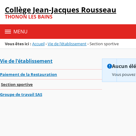
Panneau de gestion des cookies
Collège Jean-Jacques Rousseau
Menu de la rubrique
Contenu
THONON LES BAINS
MENU
Vous êtes ici :
Accueil
›
Vie de l'établissement
›
Section sportive
Vie de l'établissement
Aucun élém
Paiement de la Restauration
Vous pouvez 
Section sportive
Groupe de travail SAS