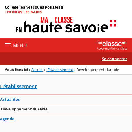
Panneau de gestion des cookies
Collège Jean-Jacques Rousseau
Menu de la rubrique
Contenu
THONON LES BAINS
MENU
Se connecter
Vous êtes ici :
Accueil
›
L'établissement
›
Développement durable
L'établissement
Actualités
Développement durable
Agenda