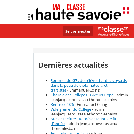
Se connecter
Dernières actualités
Sommet du G7 : des élèves haut-savoyards
dans la peau de diplomates … et
d’artistes
- Emmanuel Coing
Chorale des Collèges - Give us Hope
- admin
jeanjacquesrousseau-thononlesbains
Rentrée 2026
- Emmanuel Coing
Vide grenier du Collège
- admin
jeanjacquesrousseau-thononlesbains
Atelier théâtre - Représentation de fin
d'année
- admin jeanjacquesrousseau-
thononlesbains
An English schooltrip
- admin