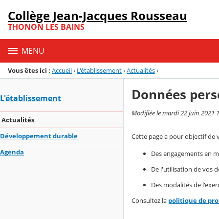
Panneau de gestion des cookies
Collège Jean-Jacques Rousseau
Menu de la rubrique
Contenu
THONON LES BAINS
MENU
Vous êtes ici :
Accueil
›
L'établissement
›
Actualités
›
Données pers
L'établissement
Modifiée le mardi 22 juin 2021 
Actualités
Développement durable
Cette page a pour objectif de 
Agenda
Des engagements en mat
De l'utilisation de vos
Des modalités de l'exerc
Consultez la
politique de pr