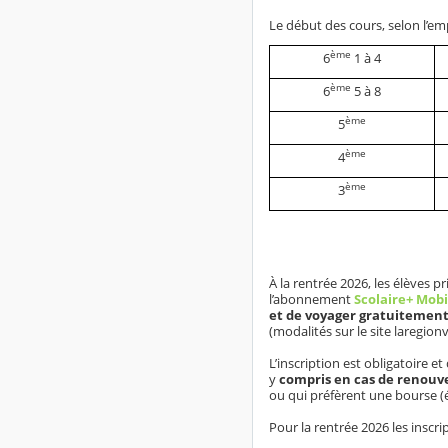
Le début des cours, selon l’em
ème
6
1 à 4
ème
6
5 à 8
ème
5
ème
4
ème
3
À la rentrée 2026, les élèves p
l’abonnement
Scolaire+ Mobi
et de voyager gratuitement
(modalités sur le site laregion
L’inscription est obligatoire e
y
compris en cas de renouv
ou qui préfèrent une bourse (é
Pour la rentrée 2026 les inscr