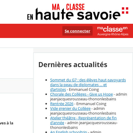
Se connecter
Dernières actualités
Sommet du G7 : des élèves haut-savoyards
dans la peau de diplomates … et
d’artistes
- Emmanuel Coing
Chorale des Collèges - Give us Hope
- admin
jeanjacquesrousseau-thononlesbains
Rentrée 2026
- Emmanuel Coing
Vide grenier du Collège
- admin
jeanjacquesrousseau-thononlesbains
Atelier théâtre - Représentation de fin
d'année
- admin jeanjacquesrousseau-
es à la
thononlesbains
An English schooltrip
- admin