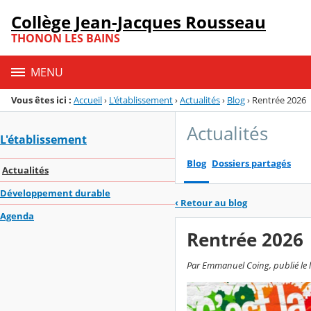
Panneau de gestion des cookies
Collège Jean-Jacques Rousseau
Menu de la rubrique
Contenu
THONON LES BAINS
MENU
Vous êtes ici :
Accueil
›
L'établissement
›
Actualités
›
Blog
›
Rentrée 2026
Actualités
L'établissement
Blog
Dossiers partagés
Actualités
Développement durable
‹
Retour au blog
Agenda
Rentrée 2026
Par Emmanuel Coing, publié le lu