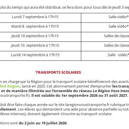
ploi du temps qui aura été distribué, se fera donc pour tous dès le jeudi 3 
Lundi 7 septembre à 17h15
Salle vidéo*
Mardi 8 septembre à 17h15
Salle vidéo*
Jeudi 10 septembre à 17h15
Salles de class
Jeudi 10 septembre à 17h15
Salles de class
Lundi 14 septembre à 17h15
Salle vidéo
TRANSPORTS SCOLAIRES
ris en charge par la Région pour le transport scolaire bénéficieront des avan
lité Région
, lancé en 2025. Cet abonnement permet d’emprunter
les trans
 et de manière illimitée sur l’ensemble du réseau
La Région Vous tran
voustransporte.fr).
Il est valable du 1er septembre 2026 au 31 août 2027.
t doit être faite chaque année sur le site laregionvoustransporte.fr rubrique t
ellement
. Les élèves qui demandent une aide pour absence partielle ou tot
lèves internes), doivent également s’inscrire au transport scolaire.
iptions sont
du 2 juin au 19 juillet 2026
.