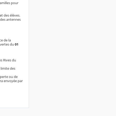
familles pour
et des élèves.
n des antennes
e de la
uvertes du
01
es Rives du
 limite des
 perte ou de
sera envoyée par