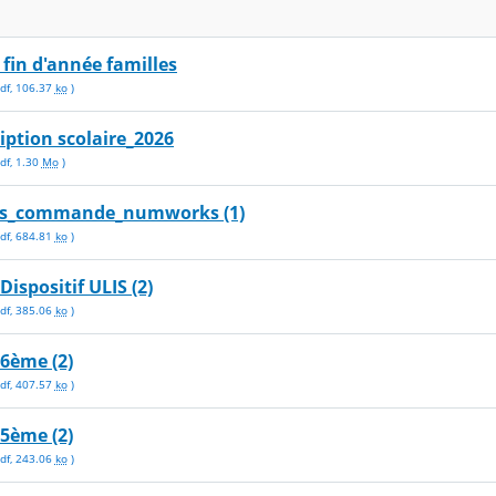
fin d'année familles
df
,
106.37
ko
)
ription scolaire_2026
df
,
1.30
Mo
)
ns_commande_numworks (1)
df
,
684.81
ko
)
Dispositif ULIS (2)
df
,
385.06
ko
)
6ème (2)
df
,
407.57
ko
)
5ème (2)
df
,
243.06
ko
)