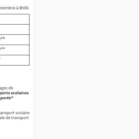
septembre à 8h00.
e**
e**
*
tages de
ports scolaires
sporte*
ransport scolaire
ale de transport