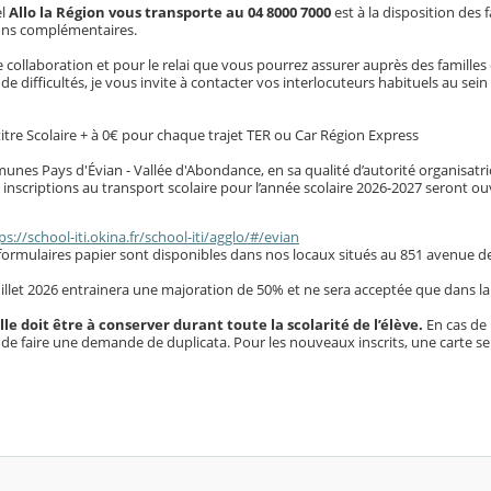
el
Allo la Région vous transporte au 04 8000 7000
est à la disposition des 
ions complémentaires.
collaboration et pour le relai que vous pourrez assurer auprès des familles 
 difficultés, je vous invite à contacter vos interlocuteurs habituels au sei
 titre Scolaire + à 0€ pour chaque trajet TER ou Car Région Express
s Pays d'Évian - Vallée d'Abondance, en sa qualité d’autorité organisatric
 inscriptions au transport scolaire pour l’année scolaire 2026-2027 seront o
ps://school-iti.okina.fr/school-iti/agglo/#/evian
 formulaires papier sont disponibles dans nos locaux situés au 851 avenue d
juillet 2026 entrainera une majoration de 50% et ne sera acceptée que dans la
le doit être à conserver durant toute la scolarité de l’élève.
En cas de
re de faire une demande de duplicata. Pour les nouveaux inscrits, une carte 