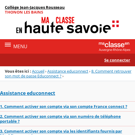
Panneau de gestion des cookies
Collège Jean-Jacques Rousseau
Menu de la rubrique
Contenu
THONON LES BAINS
MENU
Se connecter
Vous êtes ici :
Accueil
›
Assistance educonnect
›
8. Comment retrouver
son mot de passe Educonnect ?
›
Assistance educonnect
1. Comment activer son compte via son compte France connect ?
2. Comment activer son compte via son numéro de téléphone
portable ?
3. Comment activer son compte via les identifiants fournis par