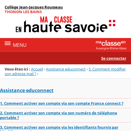
Panneau de gestion des cookies
Collège Jean-Jacques Rousseau
Menu de la rubrique
Contenu
THONON LES BAINS
MENU
Se connecter
Vous êtes ici :
Accueil
›
Assistance educonnect
›
5. Comment modifier
son adresse mail ?
›
Assistance educonnect
1. Comment activer son compte via son compte France connect ?
2. Comment activer son compte via son numéro de téléphone
portable ?
3. Comment activer son compte via les identifiants fournis par