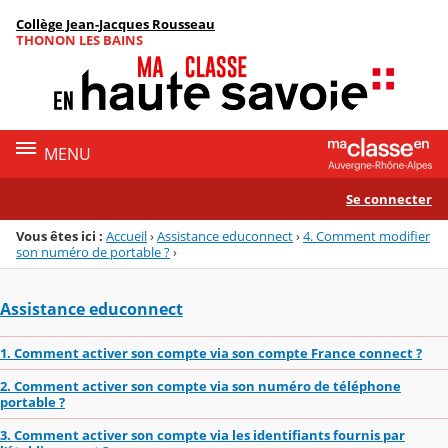
Panneau de gestion des cookies
Collège Jean-Jacques Rousseau
Menu de la rubrique
Contenu
THONON LES BAINS
MENU
Se connecter
Vous êtes ici :
Accueil
›
Assistance educonnect
›
4. Comment modifier
son numéro de portable ?
›
Assistance educonnect
1. Comment activer son compte via son compte France connect ?
2. Comment activer son compte via son numéro de téléphone
portable ?
3. Comment activer son compte via les identifiants fournis par