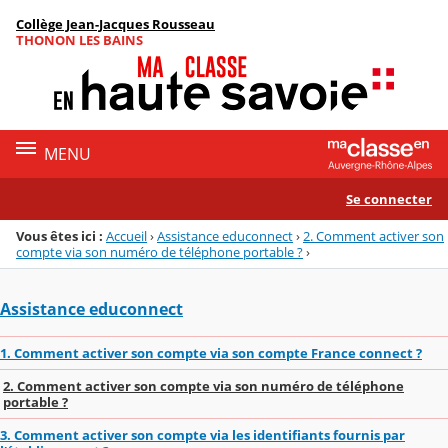
Panneau de gestion des cookies
Collège Jean-Jacques Rousseau
Menu de la rubrique
Contenu
THONON LES BAINS
MENU
Se connecter
Vous êtes ici :
Accueil
›
Assistance educonnect
›
2. Comment activer son
compte via son numéro de téléphone portable ?
›
Assistance educonnect
1. Comment activer son compte via son compte France connect ?
2. Comment activer son compte via son numéro de téléphone
portable ?
3. Comment activer son compte via les identifiants fournis par