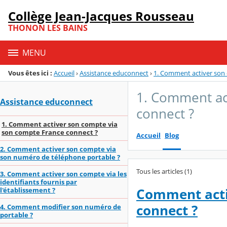
Panneau de gestion des cookies
Collège Jean-Jacques Rousseau
Menu de la rubrique
Contenu
THONON LES BAINS
MENU
Vous êtes ici :
Accueil
›
Assistance educonnect
›
1. Comment activer son
1. Comment ac
Assistance educonnect
connect ?
1. Comment activer son compte via
son compte France connect ?
Accueil
Blog
2. Comment activer son compte via
son numéro de téléphone portable ?
Tous les articles (1)
3. Comment activer son compte via les
identifiants fournis par
Comment acti
l'établissement ?
connect ?
4. Comment modifier son numéro de
portable ?